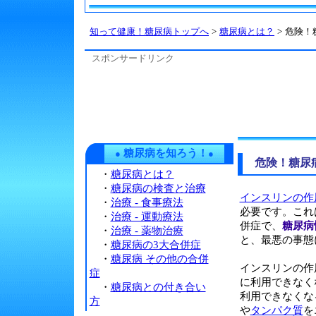
知って健康！糖尿病トップへ
>
糖尿病とは？
>
危険！
スポンサードリンク
糖尿病を知ろう！
●
●
危険！糖尿
・
糖尿病とは？
・
糖尿病の検査と治療
インスリンの作
・
治療 - 食事療法
必要です。これ
・
治療 - 運動療法
併症で、
糖尿病
・
治療 - 薬物治療
と、最悪の事態
・
糖尿病の3大合併症
・
糖尿病 その他の合併
インスリンの作
症
に利用できなく
・
糖尿病との付き合い
利用できなくな
方
や
タンパク質
を