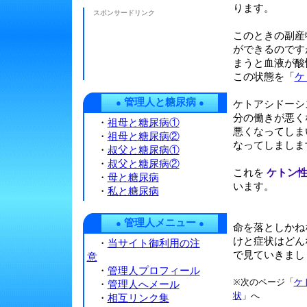
ります。
スポンサードリンク
このときの副産
ができるのです
まうと血液が酸
この状態を「
ケ
管理人と糖尿病
●
●
ケトアシドーシ
分の働きが悪く
・
祖母と糖尿病①
悪くなってしま
・
祖母と糖尿病②
なってしましま
・
叔父と糖尿病①
・
叔父と糖尿病②
これを
ケトン
・
母と糖尿病
います。
・
私と糖尿病
管理人メニュー
●
●
命を落としかね
けと症状はどん
・
当サイト御利用の注
で見ていきまし
意
・
管理人プロフィール
※次のページ「
ケ
・
管理人へメール
状
」へ
・
相互リンク集