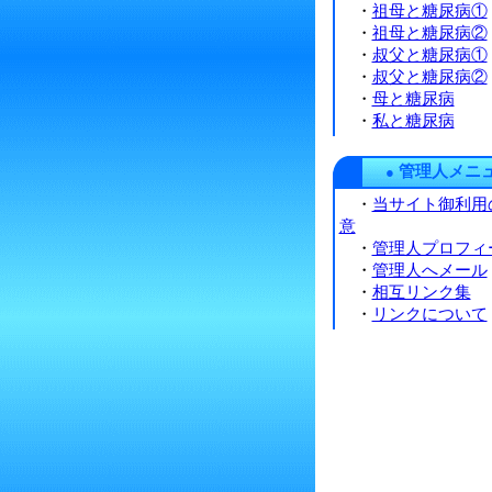
・
祖母と糖尿病①
・
祖母と糖尿病②
・
叔父と糖尿病①
・
叔父と糖尿病②
・
母と糖尿病
・
私と糖尿病
管理人メニ
●
・
当サイト御利用
意
・
管理人プロフィ
・
管理人へメール
・
相互リンク集
・
リンクについて