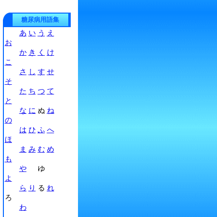
糖尿病用語集
あ
い
う
え
お
か
き
く
け
こ
さ
し
す
せ
そ
た
ち
つ
て
と
な
に
ぬ
ね
の
は
ひ
ふ
へ
ほ
ま
み
む
め
も
や
ゆ
よ
ら
り
る
れ
ろ
わ