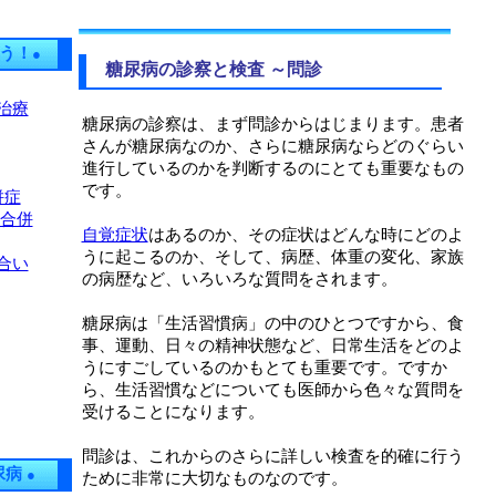
う！
●
糖尿病の診察と検査 ～問診
治療
糖尿病の診察は、まず
問診
からはじまります。患者
さんが糖尿病なのか、さらに糖尿病ならどのぐらい
進行しているのかを判断するのにとても重要なもの
です。
併症
の合併
自覚症状
はあるのか、その症状はどんな時にどのよ
うに起こるのか、そして、病歴、体重の変化、家族
合い
の病歴など、いろいろな質問をされます。
糖尿病は「生活習慣病」の中のひとつですから、食
事、運動、日々の精神状態など、日常生活をどのよ
うにすごしているのかもとても重要です。ですか
ら、生活習慣などについても医師から色々な質問を
受けることになります。
問診は、これからのさらに詳しい検査を的確に行う
尿病
●
ために非常に大切なものなのです。