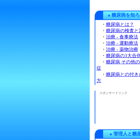
糖尿病を知ろ
●
・
糖尿病とは？
・
糖尿病の検査と
・
治療 - 食事療法
・
治療 - 運動療法
・
治療 - 薬物治療
・
糖尿病の3大合
・
糖尿病 その他
症
・
糖尿病との付き
方
スポンサードリンク
管理人と糖
●