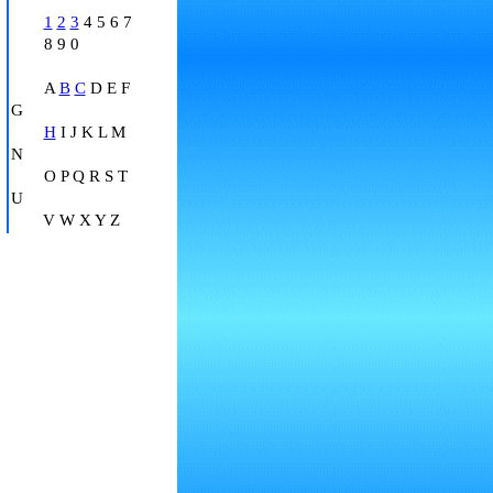
1
2
3
4 5 6 7
8 9 0
A
B
C
D E F
G
H
I J K L M
N
O P Q R S T
U
V W X Y Z