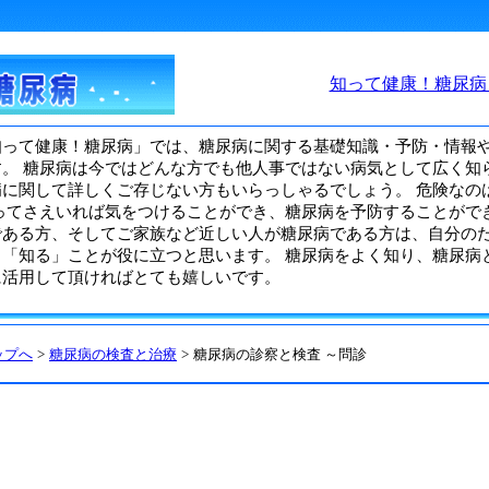
知って健康！糖尿病
って健康！糖尿病」では、糖尿病に関する基礎知識・予防・情報
す。 糖尿病は今ではどんな方でも他人事ではない病気として広く知
病に関して詳しくご存じない方もいらっしゃるでしょう。 危険なの
ってさえいれば気をつけることができ、糖尿病を予防することがで
である方、そしてご家族など近しい人が糖尿病である方は、自分の
、「知る」ことが役に立つと思います。 糖尿病をよく知り、糖尿病
に活用して頂ければとても嬉しいです。
ップへ
>
糖尿病の検査と治療
>
糖尿病の診察と検査 ～問診