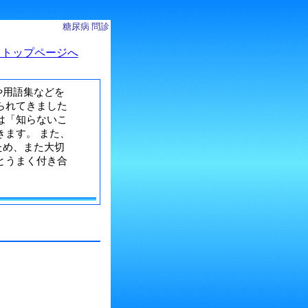
糖尿病 問診
 トップページへ
や用語集などを
られてきました
は「知らないこ
きます。 また、
ため、また大切
とうまく付き合